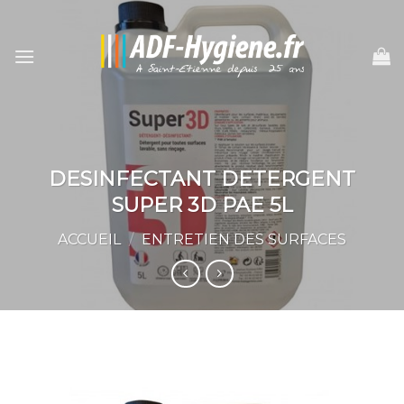
Skip
to
content
DESINFECTANT DETERGENT
SUPER 3D PAE 5L
ACCUEIL
/
ENTRETIEN DES SURFACES