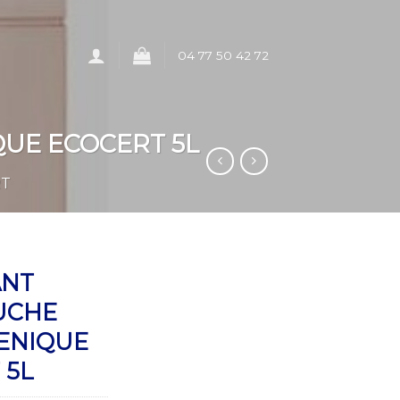
04 77 50 42 72
UE ECOCERT 5L
RT
ANT
UCHE
ENIQUE
 5L