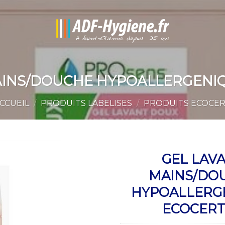
AINS/DOUCHE HYPOALLERGENIQ
CCUEIL
/
PRODUITS LABELISES
/
PRODUITS ECOCE
GEL LAV
MAINS/DO
HYPOALLERG
ECOCERT