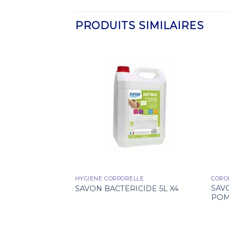
PRODUITS SIMILAIRES
D-19
HYGIENE CORPORELLE
CORO
BUTRICE GEL
SAV
SAVON BACTERICIDE 5L X4
IQUE A PEDALE
PO
S