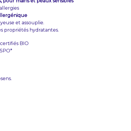
, pour mains et peaux sensibles
allergies
llergénique
soyeuse et assouplie.
es propriétés hydratantes.
certifiés BIO
 RSPO*
sens.