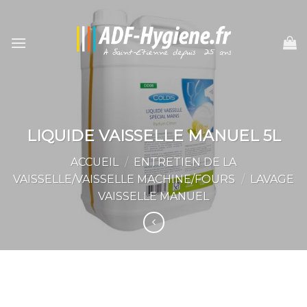
Skip
to
content
LIQUIDE VAISSELLE MANUEL 5L
ACCUEIL
/
ENTRETIEN DE LA
VAISSELLE/VAISSELLE MACHINE/FOURS
/
LAVAGE
VAISSELLE MANUEL