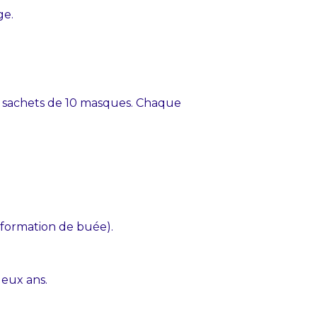
ge.
5 sachets de 10 masques. Chaque
 formation de buée).
deux ans.