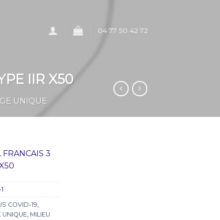
04 77 50 42 72
PE IIR X50
GE UNIQUE
 FRANCAIS 3
 X50
1
S COVID-19
,
 UNIQUE
,
MILIEU